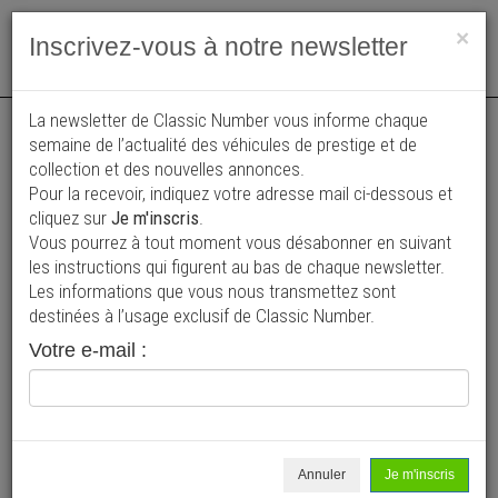
Toggle
×
Inscrivez-vous à notre newsletter
navigat
Annonce actualisée le 06/08/2026 ( il y a 4 jours )
La newsletter de Classic Number vous informe chaque
semaine de l’actualité des véhicules de prestige et de
collection et des nouvelles annonces.
Morgan Roadster V6
Pour la recevoir, indiquez votre adresse mail ci-dessous et
50 600 €
cliquez sur
Je m'inscris
.
Vous pourrez à tout moment vous désabonner en suivant
2005
Cabriolet / roadster
77 800 km
les instructions qui figurent au bas de chaque newsletter.
Les informations que vous nous transmettez sont
destinées à l’usage exclusif de Classic Number.
Votre e-mail :
Annuler
Je m'inscris