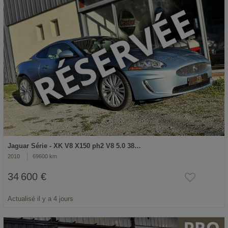
Jaguar Série - XK V8 X150 ph2 V8 5.0 38…
2010
69600 km
34 600 €
Actualisé il y a 4 jours