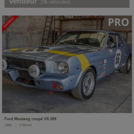
vendeur
(36 véhicules)
NOUVEAU
Ford Mustang coupé V8 289
1965
2700 km