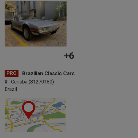
+6
PRO
Brazilian Classic Cars
Curitiba (81270180)
Brazil