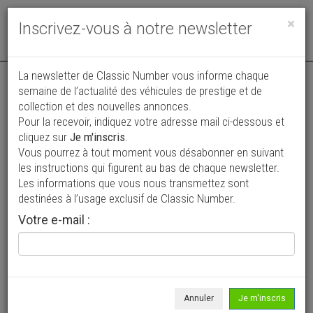
Toggle
×
Inscrivez-vous à notre newsletter
navigat
Annonce actualisée le 04/08/2026 ( il y a 3 jours )
La newsletter de Classic Number vous informe chaque
semaine de l’actualité des véhicules de prestige et de
Volkswagen SP2
collection et des nouvelles annonces.
Pour la recevoir, indiquez votre adresse mail ci-dessous et
39 900 €
cliquez sur
Je m'inscris
.
Vous pourrez à tout moment vous désabonner en suivant
1976
Coupé
les instructions qui figurent au bas de chaque newsletter.
Les informations que vous nous transmettez sont
destinées à l’usage exclusif de Classic Number.
Votre e-mail :
Annuler
Je m'inscris