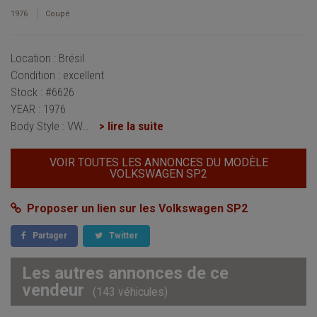
1976
Coupé
Location : Brésil
Condition : excellent
Stock : #6626
YEAR : 1976
Body Style : VW
…
> lire la suite
VOIR TOUTES LES ANNONCES DU MODÈLE
VOLKSWAGEN SP2
Proposer un lien sur les Volkswagen SP2
Partager
Twitter
Les autres annonces de ce
vendeur
(143 véhicules)