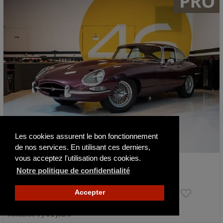
Les cookies assurent le bon fonctionnement
de nos services. En utilisant ces derniers,
vous acceptez l'utilisation des cookies.
Jaguar Type E Coupé S1 4.2
Notre politique de confidentialité
1966
8482 km
138 000 €
Accepter
Actualisé il y a 2 jours