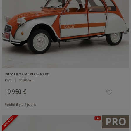
Citroen 2 CV '79 CHa7721
1979
36306 km
19 950 €
Publié il y a 2 jours
NOUVEAU