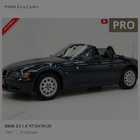
Publié il y a 2 jours
NOUVEAU
BMW Z3 1.8 '97 CH76125
1997
215353 km