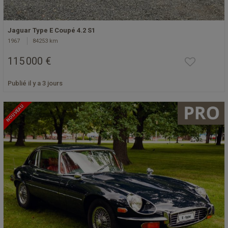
Jaguar Type E Coupé 4.2 S1
1967
84253 km
115 000 €
Publié il y a 3 jours
NOUVEAU