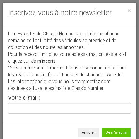
Toggle
×
Inscrivez-vous à notre newsletter
navigat
Annonce actualisée le 06/08/2026 ( il y a 2 jours )
La newsletter de Classic Number vous informe chaque
semaine de l’actualité des véhicules de prestige et de
Jaguar Type E 4.2 S2 \'70 CH13285
collection et des nouvelles annonces.
Pour la recevoir, indiquez votre adresse mail ci-dessous et
82 950 €
cliquez sur
Je m'inscris
.
Vous pourrez à tout moment vous désabonner en suivant
1970
Cabriolet / roadster
99 712 mi
les instructions qui figurent au bas de chaque newsletter.
Les informations que vous nous transmettez sont
destinées à l’usage exclusif de Classic Number.
Votre e-mail :
Annuler
Je m'inscris