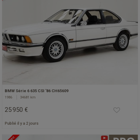
BMW Série 6 635 CSI '86 CH65609
1986
34681 km
25 950 €
Publié il y a 2 jours