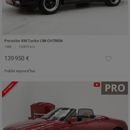
Porsche 930 Turbo \'88 CH70554
1988
155870 km
139 950 €
Publié aujourd'hui
NOUVEAU