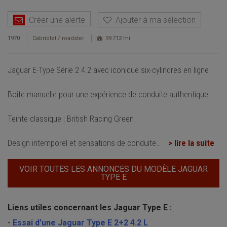
Créer une alerte
Ajouter à ma sélection
1970
Cabriolet / roadster
99 712 mi
Jaguar E-Type Série 2 4.2 avec iconique six-cylindres en ligne
Boîte manuelle pour une expérience de conduite authentique
Teinte classique : British Racing Green
Design intemporel et sensations de conduite
…
> lire la suite
VOIR TOUTES LES ANNONCES DU MODÈLE JAGUAR
TYPE E
Liens utiles concernant les Jaguar Type E :
-
Essai d'une Jaguar Type E 2+2 4.2 L