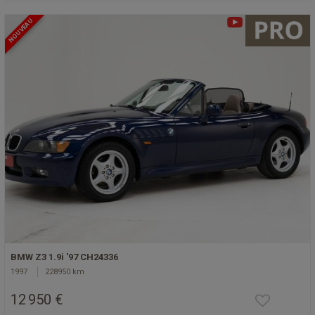
NOUVEAU
BMW Z3 1.9i '97 CH24336
1997
228950 km
12 950 €