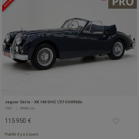
NOUVEAU
Jaguar Série - XK 140 DHC \'57 CH093dn
1957
49942 mi
115 950 €
Publié il y a 2 jours