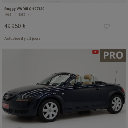
Buggy VW '65 CH27130
1965
53591 km
49 950 €
Actualisé il y a 2 jours