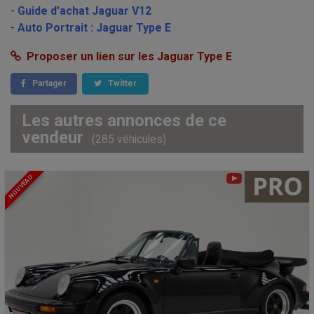
-
Guide d'achat Jaguar V12
-
Auto Portrait : Jaguar Type E
Proposer un lien sur les Jaguar Type E
Partager
Twitter
Les autres annonces de ce
vendeur
(285 véhicules)
NOUVEAU