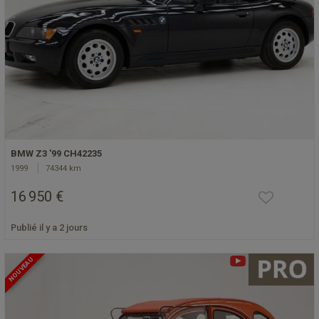
BMW Z3 '99 CH42235
1999
74344 km
16 950 €
Publié il y a 2 jours
NOUVEAU