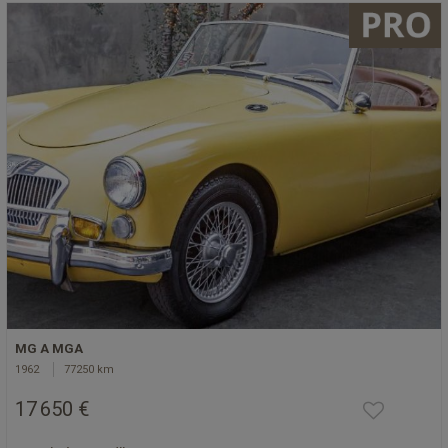
MG A MGA
1962
77250 km
17 650 €