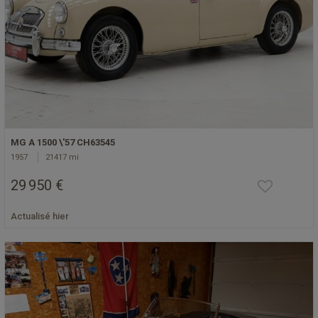
MG A 1500 \'57 CH63545
1957
21417 mi
29 950 €
Actualisé hier