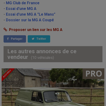
-
MG Club de France
-
Essai d'une MG A
-
Essai d'une MG A "Le Mans"
-
Dossier sur la MG A Coupé
Proposer un lien sur les MG A
Partager
Twitter
Les autres annonces de ce
vendeur
(10 véhicules)
NOUVEAU