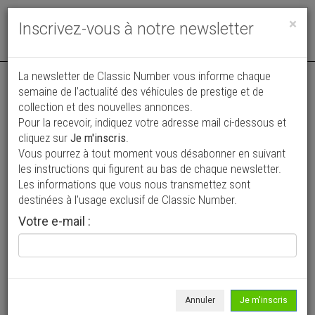
Toggle
×
Inscrivez-vous à notre newsletter
navigat
Annonce actualisée le 05/08/2026 ( il y a 2 jours )
La newsletter de Classic Number vous informe chaque
semaine de l’actualité des véhicules de prestige et de
MG A 1500 Coupé
collection et des nouvelles annonces.
Pour la recevoir, indiquez votre adresse mail ci-dessous et
25 500 €
cliquez sur
Je m'inscris
.
Vous pourrez à tout moment vous désabonner en suivant
1957
Coupé
4 157 km
les instructions qui figurent au bas de chaque newsletter.
Les informations que vous nous transmettez sont
destinées à l’usage exclusif de Classic Number.
Votre e-mail :
Annuler
Je m'inscris