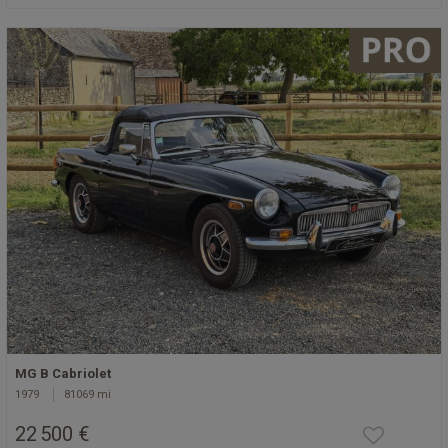
MG B Cabriolet
1979
81069 mi
22 500 €