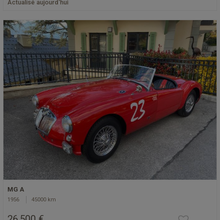
Actualisé aujourd'hui
MG A
1956
45000 km
26 500 €