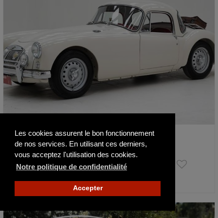
Les cookies assurent le bon fonctionnement
MG A Coupe Twin Cam \'59 CH31385
de nos services. En utilisant ces derniers,
1959
8117 km
vous acceptez l'utilisation des cookies.
34 950 €
Notre politique de confidentialité
Actualisé hier
Accepter