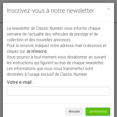
Toggle
×
Inscrivez-vous à notre newsletter
navigat
Annonce actualisée le 02/08/2026 ( il y a 5 jours )
La newsletter de Classic Number vous informe chaque
semaine de l’actualité des véhicules de prestige et de
Pontiac Firebird Coupé Hardtop
collection et des nouvelles annonces.
Pour la recevoir, indiquez votre adresse mail ci-dessous et
49 900 €
cliquez sur
Je m'inscris
.
Vous pourrez à tout moment vous désabonner en suivant
1967
Coupé
26 030 mi
les instructions qui figurent au bas de chaque newsletter.
Les informations que vous nous transmettez sont
destinées à l’usage exclusif de Classic Number.
Votre e-mail :
Annuler
Je m'inscris