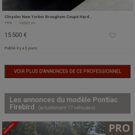
Chrysler New Yorker Brougham Coupé Hard…
1976
102021 mi
15 500 €
Publié il y a 5 jours
VOIR PLUS D'ANNONCES DE CE PROFESSIONNEL
Les annonces du modèle Pontiac
Firebird
(actuellement 17 véhicules)
NOUVEAU