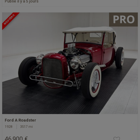
Publié il y a 5 jours
NOUVEAU
Ford A Roadster
1928
3517 mi
46 900 €