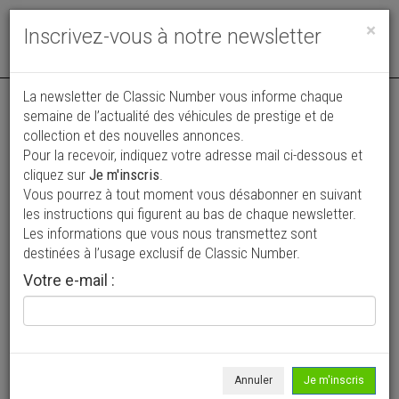
Toggle
×
Inscrivez-vous à notre newsletter
navigat
Annonce actualisée le 02/08/2026 ( il y a 6 jours )
La newsletter de Classic Number vous informe chaque
semaine de l’actualité des véhicules de prestige et de
Pontiac Firebird Formula
collection et des nouvelles annonces.
Pour la recevoir, indiquez votre adresse mail ci-dessous et
56 900 €
cliquez sur
Je m'inscris
.
Vous pourrez à tout moment vous désabonner en suivant
1979
Coupé
557 mi
les instructions qui figurent au bas de chaque newsletter.
Les informations que vous nous transmettez sont
destinées à l’usage exclusif de Classic Number.
Votre e-mail :
Annuler
Je m'inscris