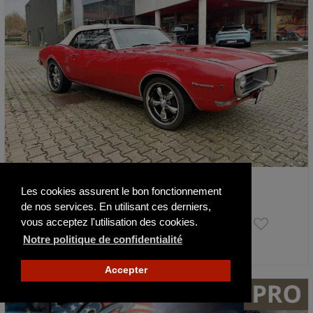
Pontiac Firebird 400 Cabriolet
Les cookies assurent le bon fonctionnement
1968
46463 mi
de nos services. En utilisant ces derniers,
Faire offre
vous acceptez l'utilisation des cookies.
Notre politique de confidentialité
Actualisé il y a 79 jours
Accepter