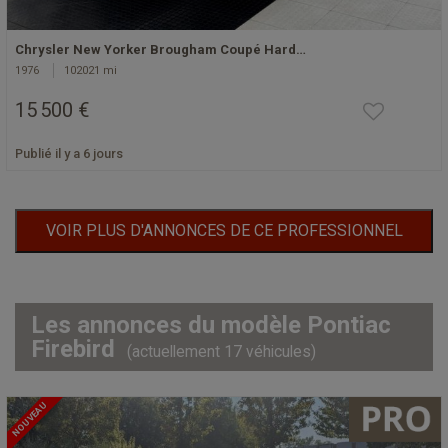
Chrysler New Yorker Brougham Coupé Hard…
1976
102021 mi
15 500 €
Publié il y a 6 jours
VOIR PLUS D'ANNONCES DE CE PROFESSIONNEL
Les annonces du modèle Pontiac
Firebird
(actuellement 17 véhicules)
NOUVEAU