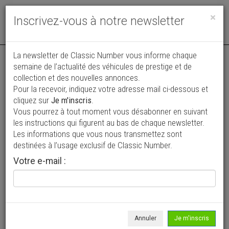
Toggle
×
Inscrivez-vous à notre newsletter
navigat
Annonce publiée le 07/07/2026 ( il y a 30 jours )
La newsletter de Classic Number vous informe chaque
semaine de l’actualité des véhicules de prestige et de
Saab 900
collection et des nouvelles annonces.
Pour la recevoir, indiquez votre adresse mail ci-dessous et
Faire offre
cliquez sur
Je m'inscris
.
Vous pourrez à tout moment vous désabonner en suivant
1986
Berline
190 000 km
les instructions qui figurent au bas de chaque newsletter.
Les informations que vous nous transmettez sont
destinées à l’usage exclusif de Classic Number.
Votre e-mail :
Annuler
Je m'inscris