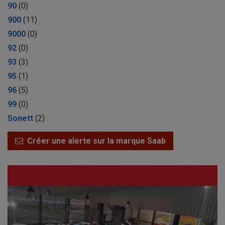
90
(0)
900
(11)
9000
(0)
92
(0)
93
(3)
95
(1)
96
(5)
99
(0)
Sonett
(2)
Créer une alerte sur la marque Saab