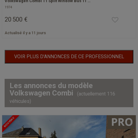
Volkswagen Combi T1 Split Window Bus 11 …
1974
20 500 €
Actualisé il y a 11 jours
VOIR PLUS D'ANNONCES DE CE PROFESSIONNEL
Les annonces du modèle
Volkswagen Combi
(actuellement 116
véhicules)
NOUVEAU