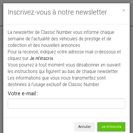
Toggle
×
Inscrivez-vous à notre newsletter
navigat
Annonce actualisée le 04/08/2026 ( il y a 5 jours )
La newsletter de Classic Number vous informe chaque
semaine de l’actualité des véhicules de prestige et de
Volkswagen Combi T2 11 WINDOWS
collection et des nouvelles annonces.
Pour la recevoir, indiquez votre adresse mail ci-dessous et
45 000 €
cliquez sur
Je m'inscris
.
Vous pourrez à tout moment vous désabonner en suivant
1958
Bus
les instructions qui figurent au bas de chaque newsletter.
Les informations que vous nous transmettez sont
destinées à l’usage exclusif de Classic Number.
Votre e-mail :
Annuler
Je m'inscris