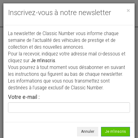
Toggle
×
Inscrivez-vous à notre newsletter
navigat
Annonce actualisée le 20/07/2026 ( il y a 20 jours )
La newsletter de Classic Number vous informe chaque
semaine de l’actualité des véhicules de prestige et de
Mercedes-Benz SL 230 Pagode
collection et des nouvelles annonces.
Pour la recevoir, indiquez votre adresse mail ci-dessous et
64 200 €
cliquez sur
Je m'inscris
.
Vous pourrez à tout moment vous désabonner en suivant
1965
Cabriolet / roadster
36 648 km
les instructions qui figurent au bas de chaque newsletter.
Les informations que vous nous transmettez sont
destinées à l’usage exclusif de Classic Number.
Votre e-mail :
Annuler
Je m'inscris