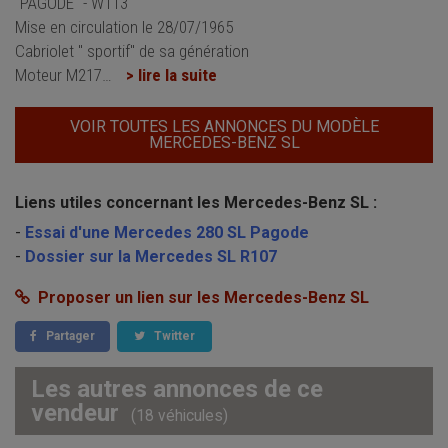
"PAGODE" - W113
Mise en circulation le 28/07/1965
Cabriolet " sportif" de sa génération
Moteur M217
…
> lire la suite
VOIR TOUTES LES ANNONCES DU MODÈLE
MERCEDES-BENZ SL
Liens utiles concernant les Mercedes-Benz SL :
-
Essai d'une Mercedes 280 SL Pagode
-
Dossier sur la Mercedes SL R107
Proposer un lien sur les Mercedes-Benz SL
Partager
Twitter
Les autres annonces de ce
vendeur
(18 véhicules)