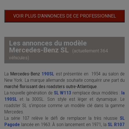
VOIR PLUS D'ANNONCES DE CE PROFESSIONNEL
Les annonces du modèle
Mercedes-Benz SL
(actuellement 364
véhicules)
La
Mercedes-Benz
190SL
est présentée en 1954 au salon de
New York. La marque allemande souhaite conquérir une part du
marché florissant des roadsters outre-Atlantique
.
La nouvelle génération de
SL W113
remplace deux modèles :
la
190SL
et la 300SL. Son style est léger et dynamique. Le
roadster SL s’impose comme un modèle clé dans la gamme
Mercedes.
La série 107 relève le défi de remplacer la très réussie
SL
Pagode
lancée en 1963. À son lancement en 1971, la
SL R107