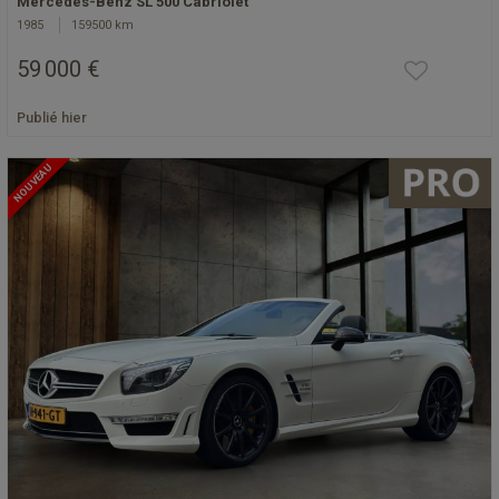
Mercedes-Benz SL 500 Cabriolet
1985
159500 km
59 000 €
Publié hier
NOUVEAU