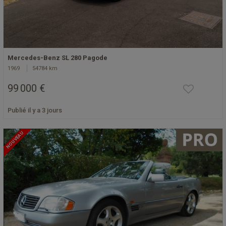
Mercedes-Benz SL 280 Pagode
1969
54784 km
99 000 €
Publié il y a 3 jours
NOUVEAU