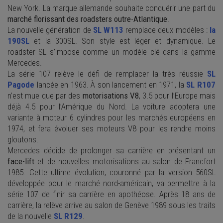
New York. La marque allemande souhaite conquérir une part du
marché florissant des roadsters outre-Atlantique
.
La nouvelle génération de
SL W113
remplace deux modèles :
la
190SL
et la 300SL. Son style est léger et dynamique. Le
roadster SL s’impose comme un modèle clé dans la gamme
Mercedes.
La série 107 relève le défi de remplacer la très réussie
SL
Pagode
lancée en 1963. À son lancement en 1971, la
SL R107
n’est mue que par des
motorisations V8
, 3.5 pour l’Europe mais
déjà 4.5 pour l’Amérique du Nord. La voiture adoptera une
variante à moteur 6 cylindres pour les marchés européens en
1974, et fera évoluer ses moteurs V8 pour les rendre moins
gloutons.
Mercedes décide de prolonger sa carrière en présentant un
face-lift
et de nouvelles motorisations au salon de Francfort
1985. Cette ultime évolution, couronné par la version 560SL
développée pour le marché nord-américain, va permettre à la
série 107 de finir sa carrière en apothéose
. Après 18 ans de
carrière, la relève arrive au salon de Genève 1989 sous les traits
de la nouvelle
SL R129
.