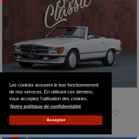
Les cookies assurent le bon fonctionnement
de nos services. En utilisant ces derniers,
Mercedes-Benz SL 500 (R107)
vous acceptez l'utilisation des cookies.
1980
39500 km
Notre politique de confidentialité
67 500 €
Accepter
Publié il y a 4 jours