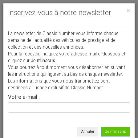
Toggle
×
Inscrivez-vous à notre newsletter
navigat
Annonce actualisée le 31/07/2026 ( il y a 8 jours )
La newsletter de Classic Number vous informe chaque
semaine de l’actualité des véhicules de prestige et de
Mercedes-Benz SL 450
collection et des nouvelles annonces.
Pour la recevoir, indiquez votre adresse mail ci-dessous et
27 500 €
cliquez sur
Je m'inscris
.
Vous pourrez à tout moment vous désabonner en suivant
1972
Cabriolet / roadster
162 637 km
les instructions qui figurent au bas de chaque newsletter.
Les informations que vous nous transmettez sont
destinées à l’usage exclusif de Classic Number.
Votre e-mail :
Annuler
Je m'inscris