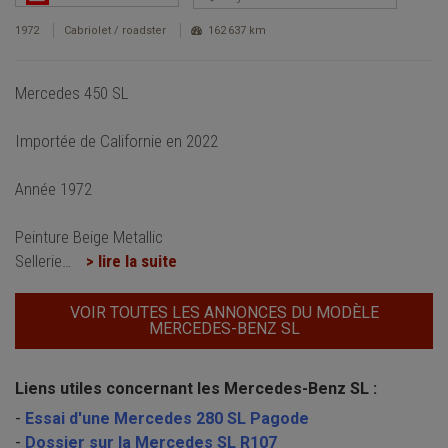
1972
Cabriolet / roadster
162 637 km
Mercedes 450 SL
Importée de Californie en 2022
Année 1972
Peinture Beige Metallic
Sellerie
…
> lire la suite
VOIR TOUTES LES ANNONCES DU MODÈLE
MERCEDES-BENZ SL
Liens utiles concernant les Mercedes-Benz SL :
-
Essai d'une Mercedes 280 SL Pagode
-
Dossier sur la Mercedes SL R107