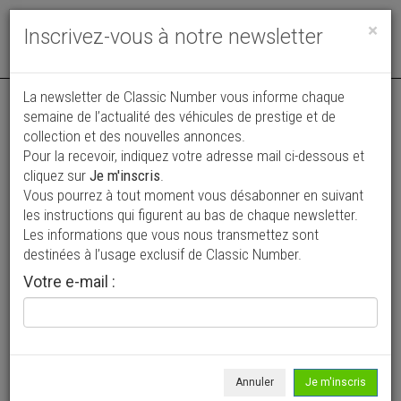
Toggle
×
Inscrivez-vous à notre newsletter
navigat
La newsletter de Classic Number vous informe chaque
semaine de l’actualité des véhicules de prestige et de
collection et des nouvelles annonces.
Pour la recevoir, indiquez votre adresse mail ci-dessous et
cliquez sur
Je m'inscris
.
Vous pourrez à tout moment vous désabonner en suivant
Vos annonces vues par
les instructions qui figurent au bas de chaque newsletter.
plus de 4 millions de collectionneurs
Les informations que vous nous transmettez sont
destinées à l’usage exclusif de Classic Number.
Ajouter une annonce
Votre e-mail :
> Rechercher un véhicule
Marque
Porsche >
Annuler
Je m'inscris
Modèle
550 >