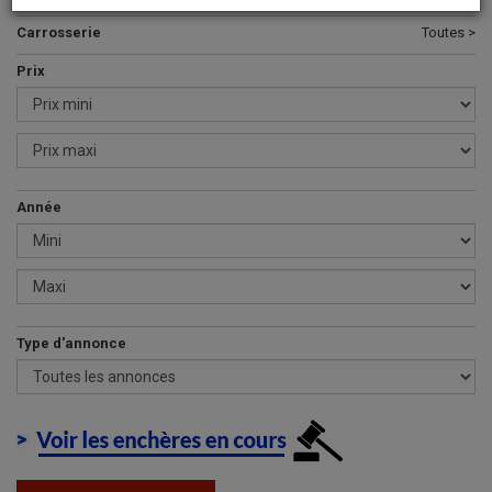
Carrosserie
Toutes >
Prix
Année
Type d'annonce