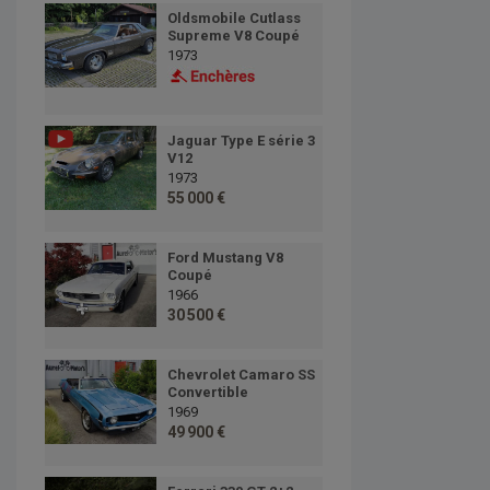
Oldsmobile Cutlass
Supreme V8 Coupé
1973
Jaguar Type E série 3
V12
1973
55 000 €
Ford Mustang V8
Coupé
1966
30 500 €
Chevrolet Camaro SS
Convertible
1969
49 900 €