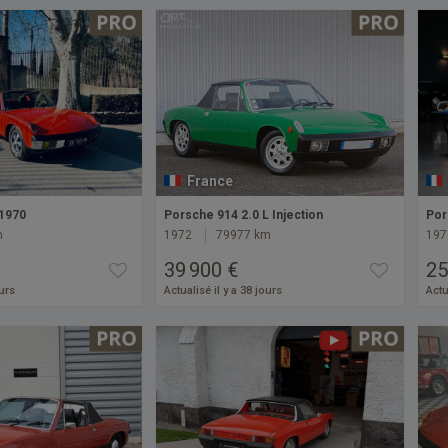
France
 1970
Porsche 914 2.0 L Injection
Por
m
1972
79977 km
197
39 900 €
25
ours
Actualisé il y a 38 jours
Actu