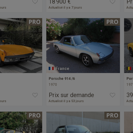
18 900 €
Pr
jours
Actualisé il y a 7 jours
Actu
France
Porsche 914 /6
Por
1970
197
Prix sur demande
39
jours
Actualisé il y a 53 jours
Actu