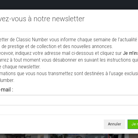
ivez-vous à notre newsletter
endre aux enchères
Annonceurs PRO
Annuaire des collec
etter de Classic Number vous informe chaque semaine de l’actualité
jouter une annonce
 de prestige et de collection et des nouvelles annonces.
ecevoir, indiquez votre adresse mail ci-dessous et cliquez sur
Je m'in
rrez à tout moment vous désabonner en suivant les instructions qui 
ction à vendre
e chaque newsletter.
rmations que vous nous transmettez sont destinées à l’usage exclusi
Number.
mail :
Annuler
Je 