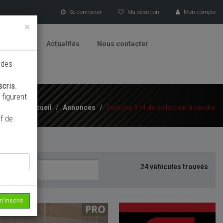
Se connecter
Ma sélection
Mon compte
×
tionneurs
Actualités
Nous contacter
 des
scris
.
figurent
Accueil
/
Annonces
/
Porsche 914 de collection à vendre
f de
24 véhicules trouvés
m'inscris