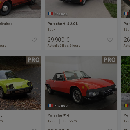
France
ylindres
Porsche 914 2.0 L
Por
1974
197
29 900 €
26
jours
Actualisé il y a 9 jours
Actu
France
 L
Porsche 914
Por
km
1972
12356 mi
197