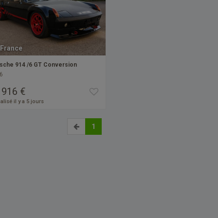
France
sche 914 /6 GT Conversion
6
 916 €
alisé il y a 5 jours
1