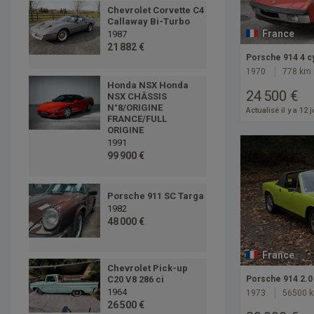
Chevrolet Corvette C4
Callaway Bi-Turbo
France
1987
21 882 €
Porsche 914 4 c
1970
778 km
Honda NSX Honda
24 500 €
NSX CHÂSSIS
N°8/ORIGINE
Actualisé il y a 12 
FRANCE/FULL
ORIGINE
1991
99 900 €
Porsche 911 SC Targa
1982
48 000 €
France
Chevrolet Pick-up
Porsche 914 2.0
C20 V8 286 ci
1964
1973
56500 
26 500 €