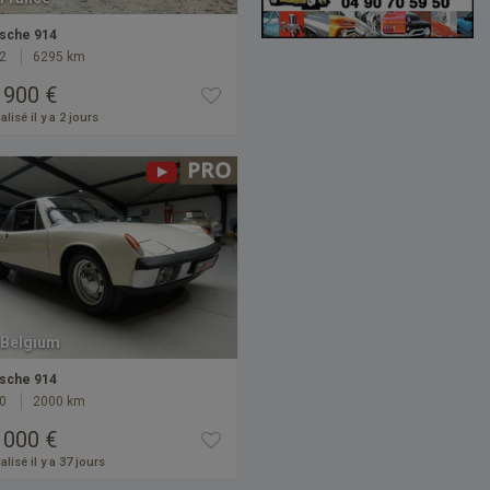
sche 914
2
6295 km
 900 €
alisé il y a 2 jours
Belgium
sche 914
0
2000 km
 000 €
alisé il y a 37 jours