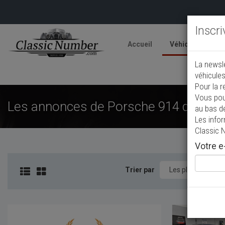
Inscr
Accueil
Véhicules
V
La newsl
A
véhicules
Pour la r
Vous pou
Les annonces de Porsche 914 de colle
au bas d
Les info
Classic 
Votre e-
Trier par