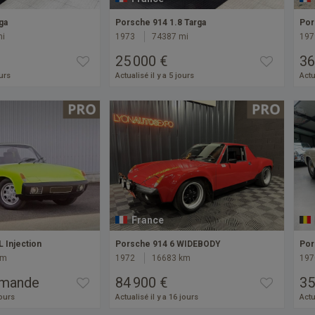
ga
Porsche 914 1.8 Targa
Por
mi
1973
74387 mi
197
25 000 €
36
ours
Actualisé il y a 5 jours
Actu
France
 Injection
Porsche 914 6 WIDEBODY
Por
km
1972
16683 km
197
emande
84 900 €
35
jours
Actualisé il y a 16 jours
Actu