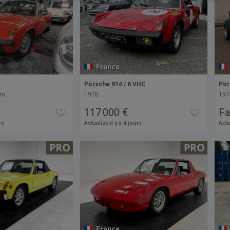
France
Porsche 914 / 6 VHC
Por
km
1970
197
117 000 €
Fa
rs
Actualisé il y a 4 jours
Actu
France