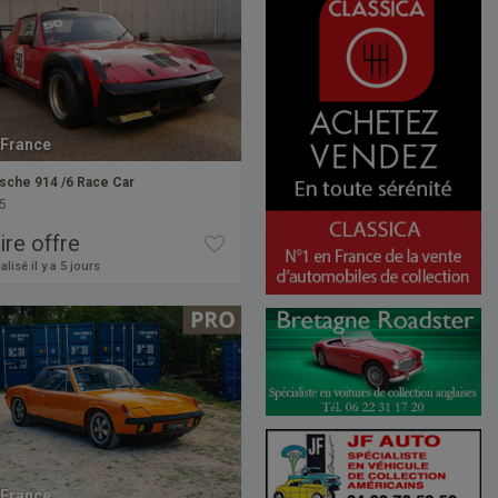
France
sche 914 /6 Race Car
5
ire offre
alisé il y a 5 jours
France