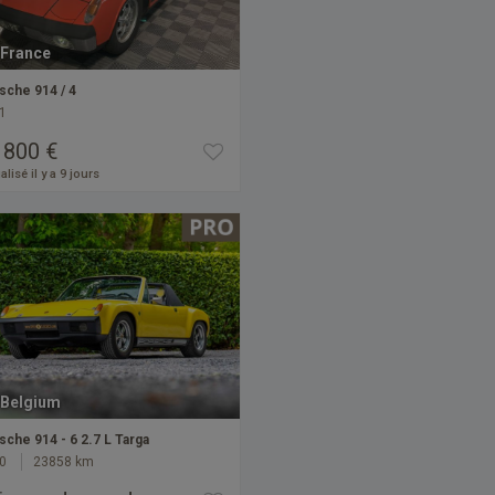
France
sche 914 / 4
1
 800 €
alisé il y a 9 jours
Belgium
sche 914 - 6 2.7 L Targa
0
23858 km