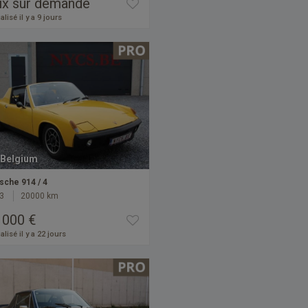
ix sur demande
alisé il y a 9 jours
Belgium
sche 914 / 4
3
20000 km
 000 €
alisé il y a 22 jours