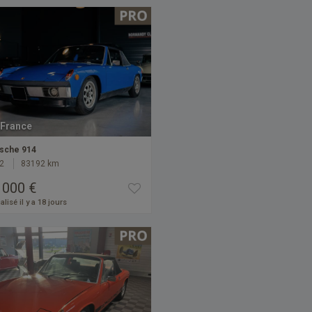
France
sche 914
2
83192 km
 000 €
alisé il y a 18 jours