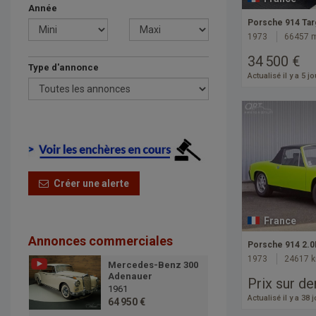
Année
Porsche 914 Tar
1973
66457 
34 500 €
Type d'annonce
Actualisé il y a 5 j
Créer une alerte
France
Annonces commerciales
Porsche 914 2.0L
1973
24617 
Mercedes-Benz 300
Adenauer
Prix sur d
1961
Actualisé il y a 38 
64 950 €