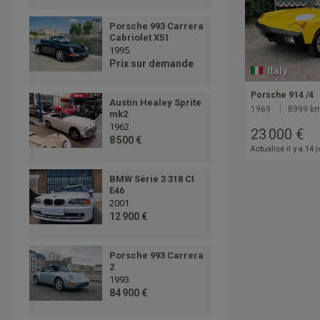
Porsche 993 Carrera
Cabriolet X51
1995
Prix sur demande
Italy
Porsche 914 /4
Austin Healey Sprite
1969
8999 k
mk2
1962
23 000 €
8 500 €
Actualisé il y a 14 
BMW Série 3 318 CI
E46
2001
12 900 €
Porsche 993 Carrera
2
1993
84 900 €