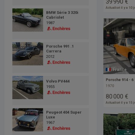
39 990 €
Actualisé il y a 10 
BMW Série 3 320i
Cabriolet
1987
Porsche 991 .1
Carrera
2012
France
Porsche 914 - 6
Volvo PV444
1970
1955
80 000 €
Actualisé il y a 15 
Peugeot 404 Super
Luxe
1967