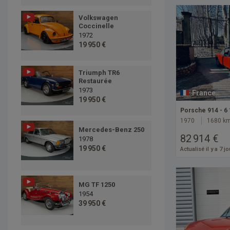
Volkswagen
Coccinelle
1972
19 950 €
Triumph TR6
Restaurée
1973
France
19 950 €
Porsche 914 - 6
1970
1680 k
Mercedes-Benz 250
82 914 €
1978
19 950 €
Actualisé il y a 7 j
MG TF 1250
1954
39 950 €