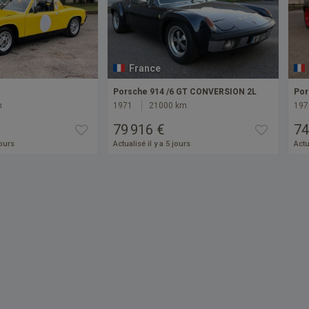
France
Porsche 914 /6 GT CONVERSION 2L
Por
m
1971
21000 km
197
79 916 €
74
jours
Actualisé il y a 5 jours
Actu