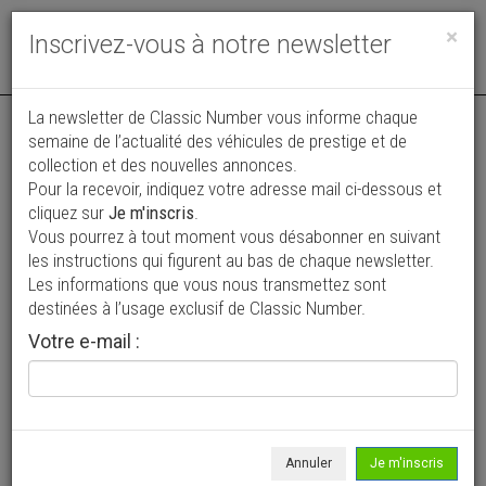
Toggle
×
Inscrivez-vous à notre newsletter
navigat
La newsletter de Classic Number vous informe chaque
semaine de l’actualité des véhicules de prestige et de
collection et des nouvelles annonces.
Pour la recevoir, indiquez votre adresse mail ci-dessous et
cliquez sur
Je m'inscris
.
Vous pourrez à tout moment vous désabonner en suivant
Vos annonces vues par
les instructions qui figurent au bas de chaque newsletter.
plus de 4 millions de collectionneurs
Les informations que vous nous transmettez sont
destinées à l’usage exclusif de Classic Number.
Ajouter une annonce
Votre e-mail :
> Rechercher un véhicule
Marque
Porsche >
Annuler
Je m'inscris
Modèle
935 >