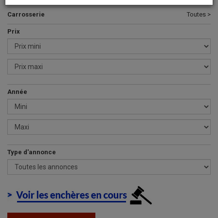
Carrosserie
Toutes >
Prix
Année
Type d'annonce