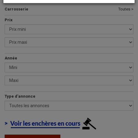
Carrosserie
Toutes >
Prix
Année
Type d'annonce