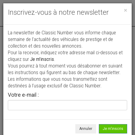
Toggle
×
Inscrivez-vous à notre newsletter
navigat
La newsletter de Classic Number vous informe chaque
semaine de l’actualité des véhicules de prestige et de
collection et des nouvelles annonces.
Pour la recevoir, indiquez votre adresse mail ci-dessous et
cliquez sur
Je m'inscris
.
Vous pourrez à tout moment vous désabonner en suivant
Vos annonces vues par
les instructions qui figurent au bas de chaque newsletter.
plus de 4 millions de collectionneurs
Les informations que vous nous transmettez sont
destinées à l’usage exclusif de Classic Number.
Ajouter une annonce
Votre e-mail :
> Rechercher un véhicule
Marque
Porsche >
Annuler
Je m'inscris
Modèle
906 >