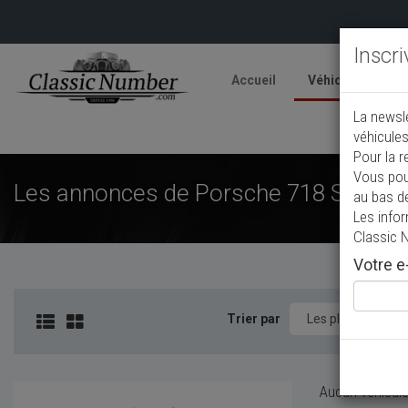
Inscr
Accueil
Véhicules
V
La newsl
A
véhicules
Pour la r
Vous pou
Les annonces de Porsche 718 Spyder d
au bas d
Les info
Classic 
Votre e-
Trier par
Aucun véhicule