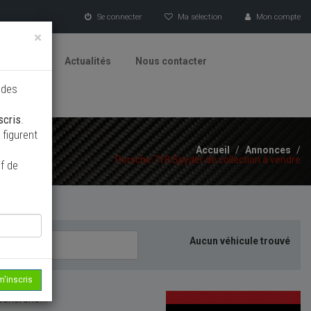
Se connecter
Ma sélection
Mon compte
×
tionneurs
Actualités
Nous contacter
 des
scris
.
figurent
Accueil
/
Annonces
/
Porsche 718 Spyder de collection à vendre
f de
Aucun véhicule trouvé
m'inscris
echerche...