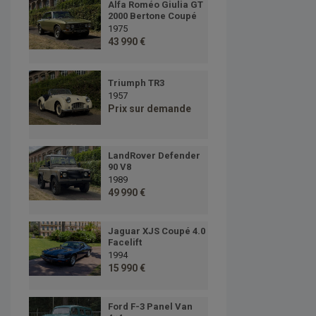
Alfa Roméo Giulia GT
2000 Bertone Coupé
1975
43 990 €
Triumph TR3
1957
Prix sur demande
LandRover Defender
90 V8
1989
49 990 €
Jaguar XJS Coupé 4.0
Facelift
1994
15 990 €
Ford F-3 Panel Van