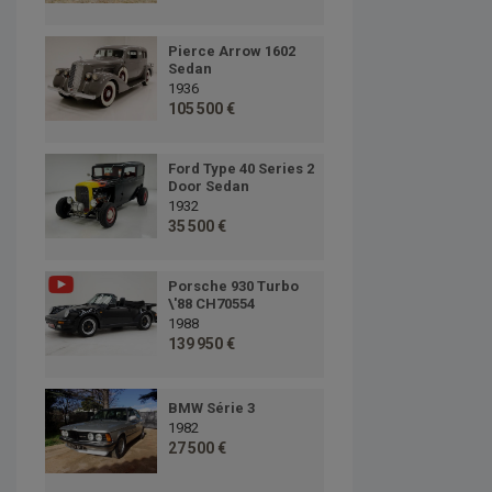
Pierce Arrow 1602
Sedan
1936
105 500 €
Ford Type 40 Series 2
Door Sedan
1932
35 500 €
Porsche 930 Turbo
\'88 CH70554
1988
139 950 €
BMW Série 3
1982
27 500 €