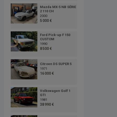
Mazda MX-5 NB SÉRIE
2 110 CH
2000
5 000 €
Ford Pick-up F 150
CUSTOM
1990
8 500 €
Citroen DS SUPER 5
1971
16 000 €
Volkswagen Golf 1
GTI
1981
38 990 €