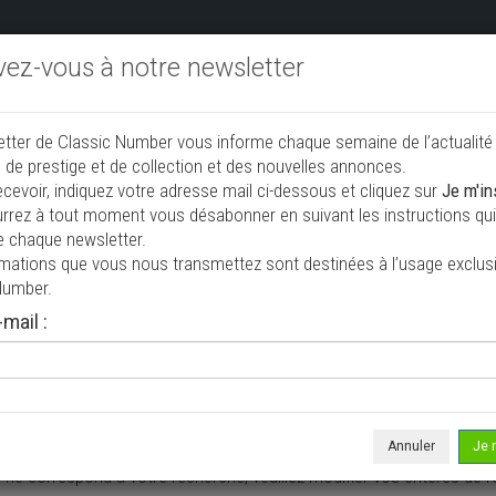
ivez-vous à notre newsletter
endre aux enchères
Annonceurs PRO
Annuaire des collec
etter de Classic Number vous informe chaque semaine de l’actualité
jouter une annonce
 de prestige et de collection et des nouvelles annonces.
ecevoir, indiquez votre adresse mail ci-dessous et cliquez sur
Je m'in
rrez à tout moment vous désabonner en suivant les instructions qui 
e collection à vendre
e chaque newsletter.
rmations que vous nous transmettez sont destinées à l’usage exclusi
Number.
mail :
Annuler
Je 
 ne correspond à votre recherche, veuillez modifier vos critères de r