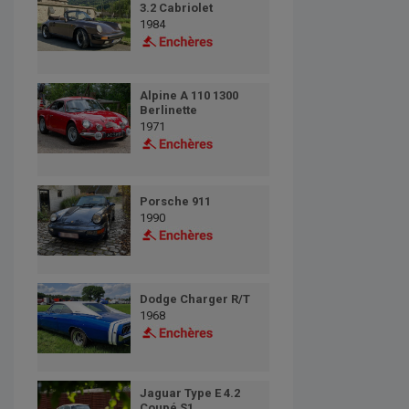
3.2 Cabriolet
1984
Alpine A 110 1300
Berlinette
1971
Porsche 911
1990
Dodge Charger R/T
1968
Jaguar Type E 4.2
Coupé S1