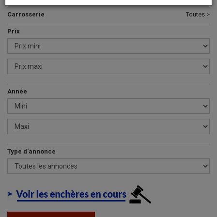
Carrosserie
Toutes >
Prix
Année
Type d'annonce