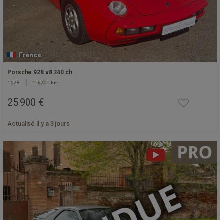
France
Porsche 928 v8 240 ch
1978
115700 km
25 900 €
Actualisé il y a 3 jours