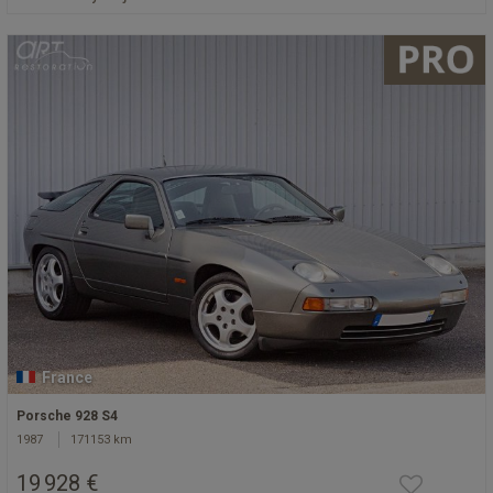
France
Porsche 928 S4
1987
171153 km
19 928 €