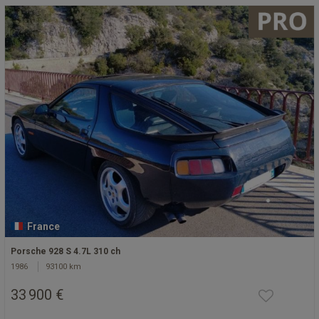
France
Porsche 928 S 4.7L 310 ch
1986
93100 km
33 900 €