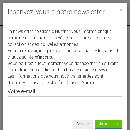
Toggle
×
Inscrivez-vous à notre newsletter
navigat
La newsletter de Classic Number vous informe chaque
semaine de l’actualité des véhicules de prestige et de
collection et des nouvelles annonces.
Pour la recevoir, indiquez votre adresse mail ci-dessous et
cliquez sur
Je m'inscris
.
Vous pourrez à tout moment vous désabonner en suivant
Vos annonces vues par
les instructions qui figurent au bas de chaque newsletter.
plus de 4 millions de collectionneurs
Les informations que vous nous transmettez sont
destinées à l’usage exclusif de Classic Number.
Ajouter une annonce
Votre e-mail :
> Rechercher un véhicule
Marque
Porsche >
Annuler
Je m'inscris
Modèle
928 >