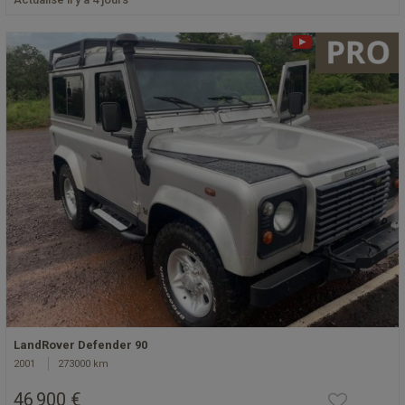
LandRover Defender 90
2001
273000 km
46 900 €