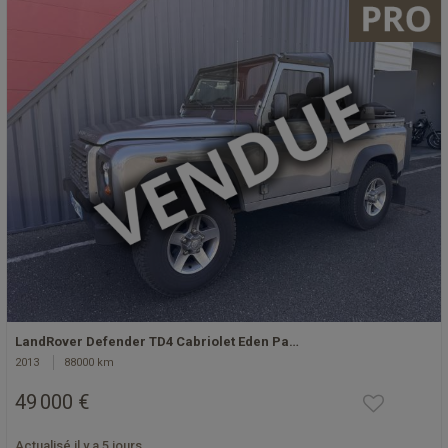
LandRover Defender TD4 Cabriolet Eden Pa…
2013
88000 km
49 000 €
Actualisé il y a 5 jours