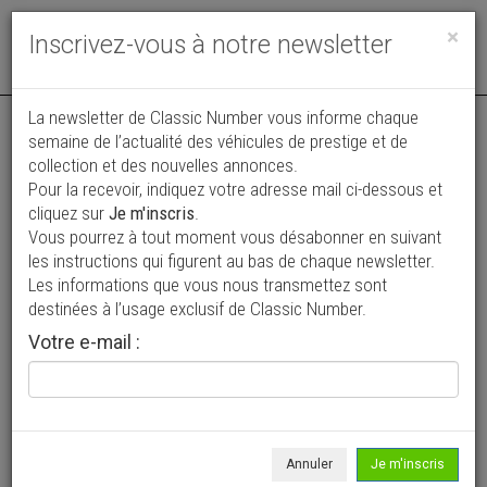
Toggle
×
Inscrivez-vous à notre newsletter
navigat
Annonce publiée le 08/07/2026 ( il y a 31 jours )
La newsletter de Classic Number vous informe chaque
semaine de l’actualité des véhicules de prestige et de
LandRover Defender 90 Td5
collection et des nouvelles annonces.
Pour la recevoir, indiquez votre adresse mail ci-dessous et
26 000 €
cliquez sur
Je m'inscris
.
Vous pourrez à tout moment vous désabonner en suivant
2000
4 x 4
276 000 km
les instructions qui figurent au bas de chaque newsletter.
Les informations que vous nous transmettez sont
destinées à l’usage exclusif de Classic Number.
Votre e-mail :
Annuler
Je m'inscris