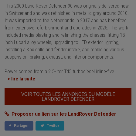
This 2000 Land Rover Defender 90 was originally delivered new
in Switzerland and was refinished in metallic gray around 2010.
It was imported to the Netherlands in 2017 and has benefited
from extensive refurbishment and upgrades in 2025. The work
included media blasting and refinishing the chassis, fitting 18-
inch Lucari alloy wheels, upgrading to LED exterior lighting,
installing a Kbx grille and fender intake, and replacing various
suspension, braking, exhaust, and interior components.
Power comes from a 2.5-liter Td5 turbodiesel inline-five
…
> lire la suite
VOIR TOUTES LES ANNONCES DU MODÈLE
LANDROVER DEFENDER
Proposer un lien sur les LandRover Defender
Partager
Twitter