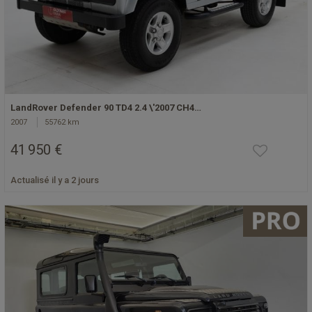
LandRover Defender 90 TD4 2.4 \'2007 CH4…
2007
55762 km
41 950 €
Actualisé il y a 2 jours