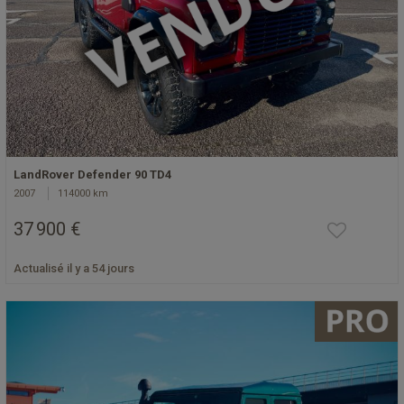
LandRover Defender 90 TD4
2007
114000 km
37 900 €
Actualisé il y a 54 jours