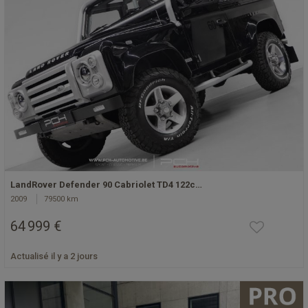
LandRover Defender 90 Cabriolet TD4 122c…
2009
79500 km
64 999 €
Actualisé il y a 2 jours