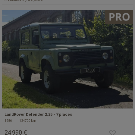
LandRover Defender 2.25 - 7 places
1986
134700 km
24 990 €