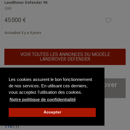
LandRover Defender 90
2000
45 000 €
Actualisé il y a 4 jours
VOIR TOUTES LES ANNONCES DU MODÈLE
LANDROVER DEFENDER
Les cookies assurent le bon fonctionnement
Les autres modèles de LandRover
de nos services. En utilisant ces derniers,
disponibles sur le site
vous acceptez l'utilisation des cookies.
Notre politique de confidentialité
101
(0)
Accepter
109
(5)
110
(1)