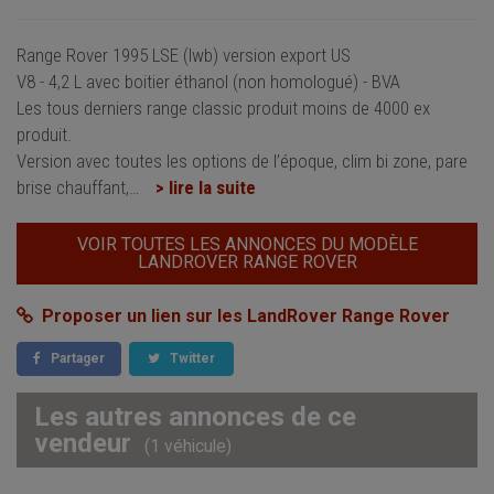
Range Rover 1995 LSE (lwb) version export US
V8 - 4,2 L avec boitier éthanol (non homologué) - BVA
Les tous derniers range classic produit moins de 4000 ex
produit.
Version avec toutes les options de l’époque, clim bi zone, pare
brise chauffant,
…
> lire la suite
VOIR TOUTES LES ANNONCES DU MODÈLE
LANDROVER RANGE ROVER
Proposer un lien sur les LandRover Range Rover
Partager
Twitter
Les autres annonces de ce
vendeur
(1 véhicule)