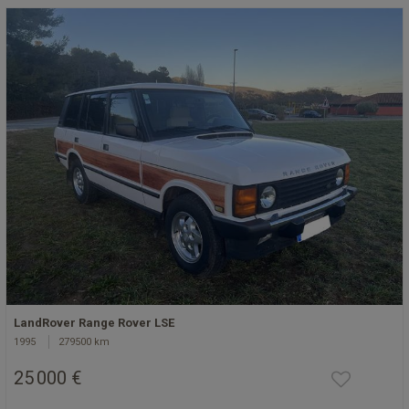
LandRover Range Rover LSE
1995
279500 km
25 000 €