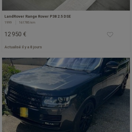
LandRover Range Rover P38 2.5 DSE
1999
161785 km
12 950 €
Actualisé il y a 8 jours