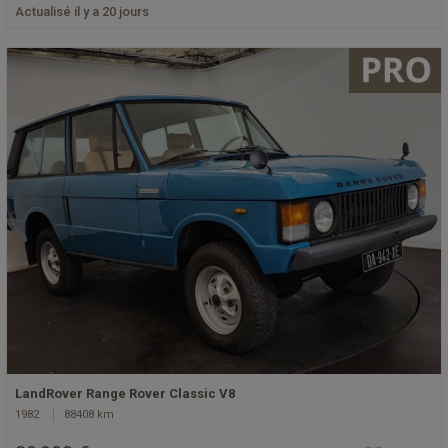
Actualisé il y a 20 jours
LandRover Range Rover Classic V8
1982
88408 km