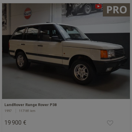
LandRover Range Rover P38
1997
117181 km
19 900 €