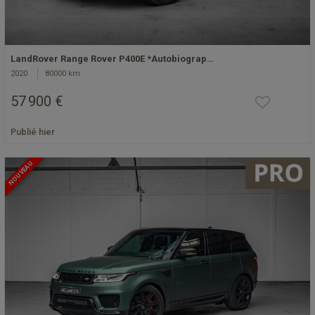
LandRover Range Rover P400E *Autobiograp…
2020
80000 km
57 900 €
Publié hier
NOUVEAU