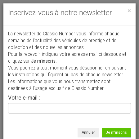
Toggle
×
Inscrivez-vous à notre newsletter
navigat
Annonce publiée le 08/07/2026 ( il y a 30 jours )
La newsletter de Classic Number vous informe chaque
semaine de l’actualité des véhicules de prestige et de
LandRover Range Rover LSE
collection et des nouvelles annonces.
Pour la recevoir, indiquez votre adresse mail ci-dessous et
25 000 €
cliquez sur
Je m'inscris
.
Vous pourrez à tout moment vous désabonner en suivant
1995
4 x 4
279 500 km
les instructions qui figurent au bas de chaque newsletter.
Les informations que vous nous transmettez sont
destinées à l’usage exclusif de Classic Number.
Votre e-mail :
Annuler
Je m'inscris