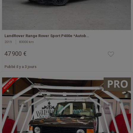
LandRover Range Rover Sport P400e *Autob…
2019
83000 km
47 900 €
Publié il y a 3 jours
NOUVEAU