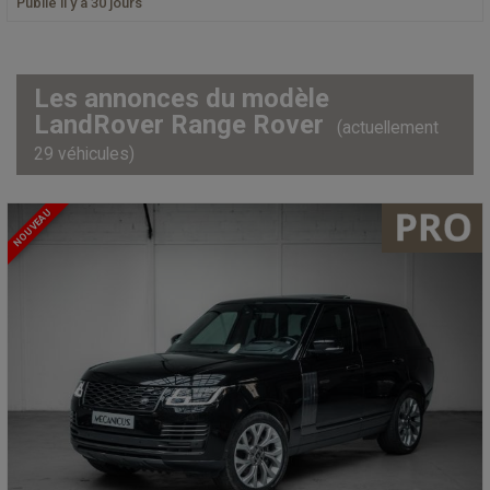
Publié il y a 30 jours
Les annonces du modèle
LandRover Range Rover
(actuellement
29 véhicules)
NOUVEAU