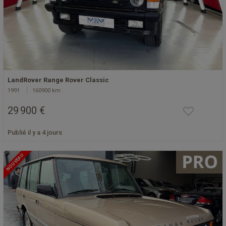
LandRover Range Rover Classic
1991
160900 km
29 900 €
Publié il y a 4 jours
NOUVEAU