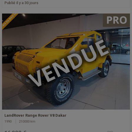
Publié il y a 30 jours
PRIX EN BAISSE
LandRover Range Rover V8 Dakar
1990
210000 km