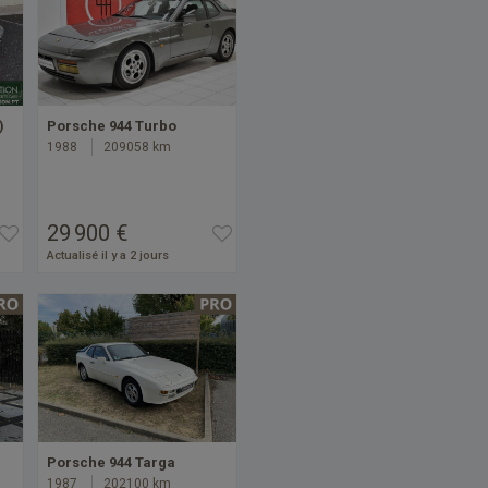
)
Porsche 944 Turbo
1988
209058 km
29 900 €
Actualisé il y a 2 jours
Porsche 944 Targa
1987
202100 km