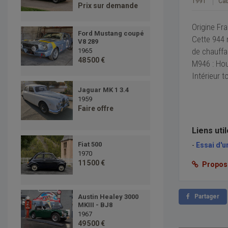
1991
Cab
Prix sur demande
Origine Fr
Ford Mustang coupé
Cette 944 r
V8 289
de chauffa
1965
48 500 €
M946 : Hou
Intérieur t
Jaguar MK 1 3.4
1959
Faire offre
Liens uti
Fiat 500
-
Essai d'
1970
11 500 €
Proposer
Partager
Austin Healey 3000
MKIII - BJ8
1967
49 500 €