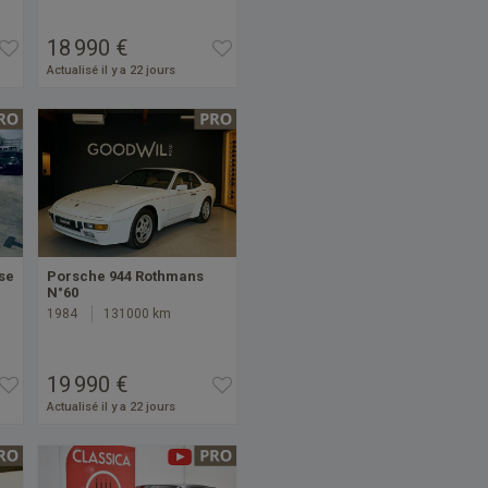
18 990 €
Actualisé il y a 22 jours
se
Porsche 944 Rothmans
N°60
1984
131000 km
19 990 €
Actualisé il y a 22 jours