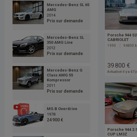
Mercedes-Benz SL 65
AMG
2014
Prix sur demande
Porsche 944 S2
Mercedes-Benz SL
CABRIOLET
350 AMG Line
1990
94800 
2012
Prix sur demande
39 800 €
Mercedes-Benz G
Actualisé il y a 67 
Class AMG 55
Kompressor
2011
Prix sur demande
MG B Overdrive
1978
24 900 €
Porsche 944 2.
CUP LM3Z