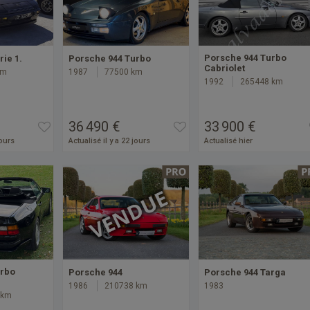
Porsche 944 Turbo
ie 1.
Porsche 944 Turbo
Cabriolet
km
1987
77500 km
1992
265448 km
36 490 €
33 900 €
jours
Actualisé il y a 22 jours
Actualisé hier
urbo
Porsche 944
Porsche 944 Targa
1986
210738 km
1983
 km