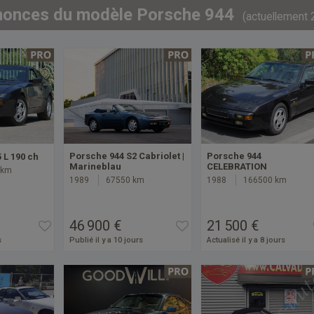
nonces du modèle Porsche 944
(actuellement 
Porsche 944 S2 Cabriolet |
Porsche 944
 L 190 ch
Marineblau
CELEBRATION
 km
1989
67550 km
1988
166500 km
46 900 €
21 500 €
s
Publié il y a 10 jours
Actualisé il y a 8 jours