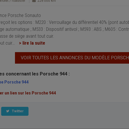
riolet / roadster
226 000 km
ance Porsche Sonauto
eçoit les options : M220 : Verrouillage du différentiel 40% (pont auto
ge automatique ; M533 : Dispositif antivol ; M593 : ABS ; M605 : Contr
sse de siège avant tout cuir.
out cuir
…
> lire la suite
VOIR TOUTES LES ANNONCES DU MODÈLE PORSCH
les concernant les Porsche 944 :
une Porsche 944
 un lien sur les Porsche 944
Twitter