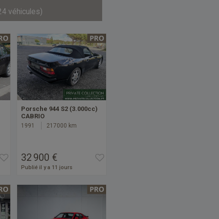
24 véhicules)
Porsche 944 S2 (3.000cc)
CABRIO
1991
217000 km
32 900 €
Publié il y a 11 jours