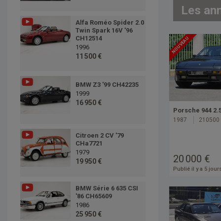
Les an
Alfa Roméo Spider 2.0
Twin Spark 16V '96
CH12514
NOUVEAU
1996
11 500 €
BMW Z3 '99 CH42235
1999
16 950 €
Porsche 944 2.5
1987
210500
Citroen 2 CV '79
CHa7721
1979
20 000 €
19 950 €
Publié il y a 5 jour
BMW Série 6 635 CSI
'86 CH65609
1986
25 950 €