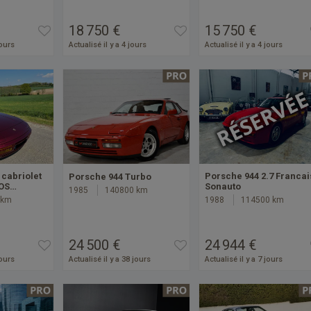
18 750 €
15 750 €
jours
Actualisé il y a 4 jours
Actualisé il y a 4 jours
 cabriolet
Porsche 944 2.7 Francai
Porsche 944 Turbo
POS…
Sonauto
1985
140800 km
 km
1988
114500 km
24 500 €
24 944 €
jours
Actualisé il y a 38 jours
Actualisé il y a 7 jours