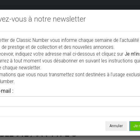
ivez-vous à notre newsletter
endre aux enchères
Annonceurs PRO
Annuaire des collec
etter de Classic Number vous informe chaque semaine de l’actualité
jouter une annonce
 de prestige et de collection et des nouvelles annonces.
ecevoir, indiquez votre adresse mail ci-dessous et cliquez sur
Je m'in
rrez à tout moment vous désabonner en suivant les instructions qui 
E POSSIBLE 912 / 911 TYPE
e chaque newsletter.
Accueil
rmations que vous nous transmettez sont destinées à l’usage exclusi
Number.
mail :
isée le 20/07/2026 ( il y a 18 jours )
he 944 S2 cabriolet 3 L ECHANGE
Annuler
Je 
BLE 912 / 911 TYPE G