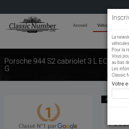
Inscr
Accueil
Véhicules
V
La newsl
A
véhicules
Pour la r
Vous pou
Porsche 944 S2 cabriolet 3 L ECHANG
au bas d
G
Les info
Classic 
Votre e-
Annonce actual
Porsc
POSSI