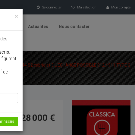
Se connecter
Ma sélection
Mon compte
×
tionneurs
Actualités
Nous contacter
 des
scris
.
figurent
/
Porsche 944 S2 cabriolet 3 L ECHANGE POSSIBLE 912 / 911 TYPE G
f de
28 000 €
m'inscris