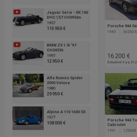
Jaguar Série - XK 140
DHC \'57 CH093dn
1957
Porsche 944 Sér
115 950 €
1983
56200 
BMW Z3 1.9i '97
CH24336
16 200 €
1997
12 950 €
Actualisé il y a 21 
Alfa Roméo Spider
2000 Veloce
1980
29 950 €
Alpine A 110 1600 SX
1977
Porsche 944 T
108 000 €
Cabriolet
1991
125000