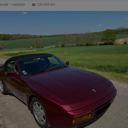
riolet / roadster
226 000 km