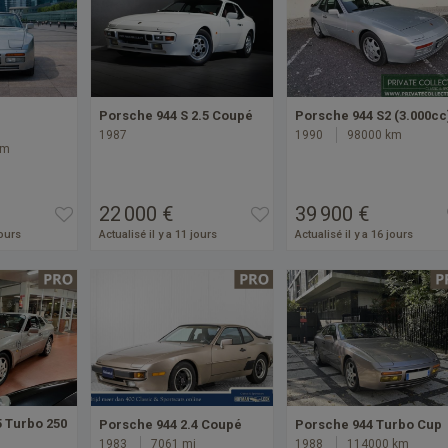
Porsche 944 S 2.5 Coupé
Porsche 944 S2 (3.000cc
1987
1990
98000 km
km
22 000 €
39 900 €
jours
Actualisé il y a 11 jours
Actualisé il y a 16 jours
5 Turbo 250
Porsche 944 2.4 Coupé
Porsche 944 Turbo Cup
1983
7061 mi
1988
114000 km