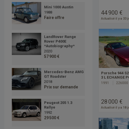
Mini 1000 Austin
44 900 €
1988
Faire offre
Actualisé il y a 33 
LandRover Range
Rover P400E
*Autobiography*
2020
57 900 €
Mercedes-Benz AMG
Porsche 944 S2
GT Roadster
3 L ECHANGE 
2018
1991
226000
Prix sur demande
28 000 €
Peugeot 205 1.3
Rallye
Actualisé il y a 18 
1992
29 500 €