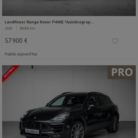
LandRover Range Rover P400E *Autobiograp…
2020
80000 km
57 900 €
Publié aujourd'hui
NOUVEAU