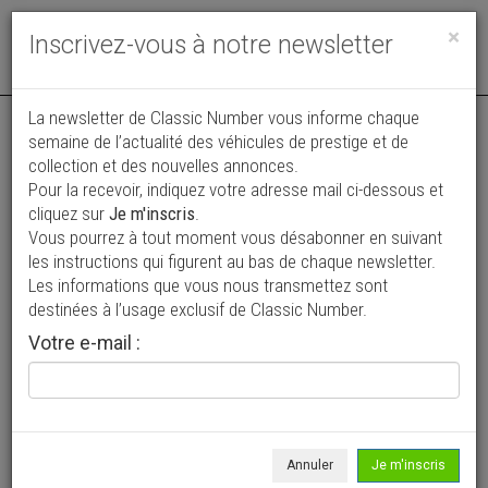
Toggle
×
Inscrivez-vous à notre newsletter
navigat
Annonce actualisée le 04/08/2026 ( il y a 2 jours )
La newsletter de Classic Number vous informe chaque
semaine de l’actualité des véhicules de prestige et de
Porsche 997 .2 Carrera S Cabriolet
collection et des nouvelles annonces.
Pour la recevoir, indiquez votre adresse mail ci-dessous et
*Historique
cliquez sur
Je m'inscris
.
74 900 €
Vous pourrez à tout moment vous désabonner en suivant
les instructions qui figurent au bas de chaque newsletter.
2009
Cabriolet / roadster
98 000 km
Les informations que vous nous transmettez sont
destinées à l’usage exclusif de Classic Number.
Votre e-mail :
Annuler
Je m'inscris