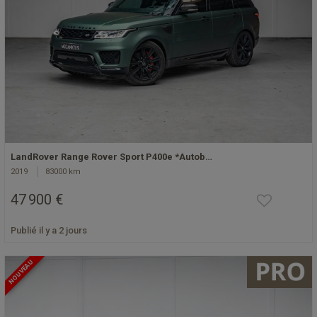
LandRover Range Rover Sport P400e *Autob…
2019
83000 km
47 900 €
Publié il y a 2 jours
NOUVEAU