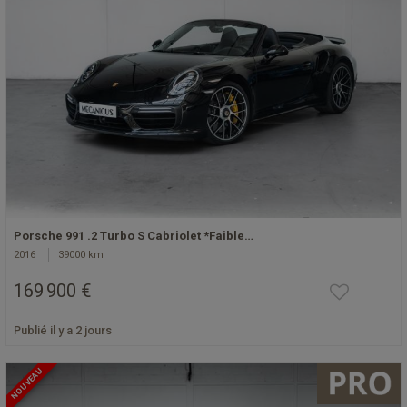
Porsche 991 .2 Turbo S Cabriolet *Faible…
2016
39000 km
169 900 €
Publié il y a 2 jours
NOUVEAU