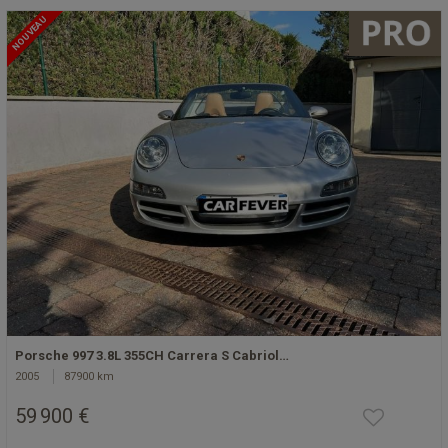
NOUVEAU
Porsche 997 3.8L 355CH Carrera S Cabriol…
2005
87900 km
59 900 €