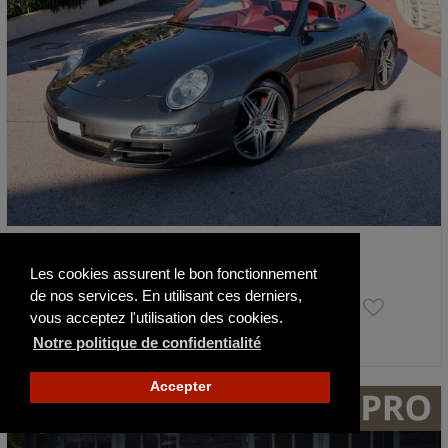
Porsche 997 Carrera 4S Cabriolet Tiproni…
2008
83800 km
Les cookies assurent le bon fonctionnement
de nos services. En utilisant ces derniers,
69 800 €
vous acceptez l'utilisation des cookies.
Notre politique de confidentialité
Publié il y a 14 jours
Accepter