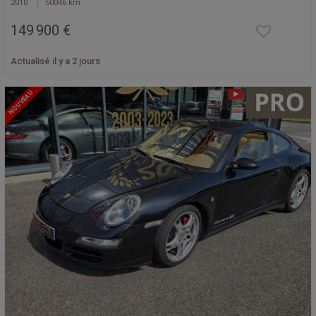
2010
50046 km
149 900 €
Actualisé il y a 2 jours
NOUVEAU