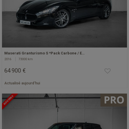
Maserati Granturismo S *Pack Carbone / E…
2016
73000 km
64 900 €
Actualisé aujourd'hui
NOUVEAU