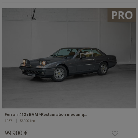
Ferrari 412 i BVM *Restauration mécaniq…
1987
56000 km
99 900 €