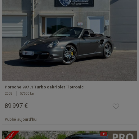
Porsche 997 .1 Turbo cabriolet Tiptronic
2008
57500 km
89 997 €
Publié aujourd'hui
NOUVEAU