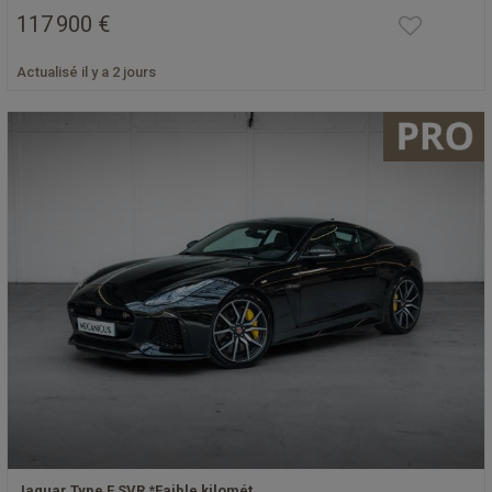
117 900 €
Actualisé il y a 2 jours
Jaguar Type F SVR *Faible kilomét…