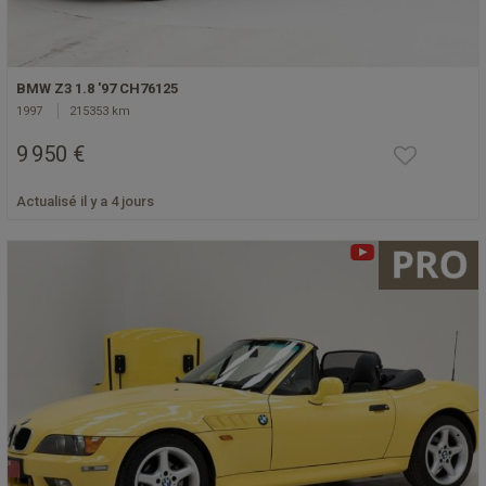
BMW Z3 1.8 '97 CH76125
1997
215353 km
9 950 €
Actualisé il y a 4 jours