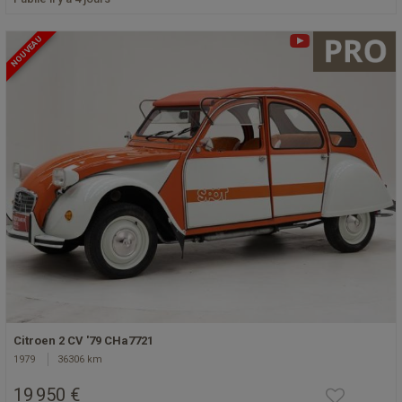
NOUVEAU
Citroen 2 CV '79 CHa7721
1979
36306 km
19 950 €