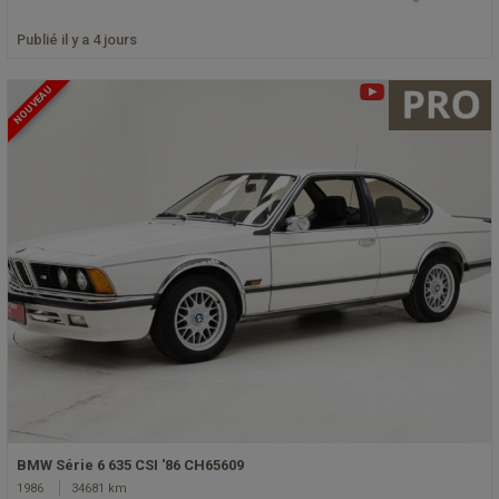
Publié il y a 4 jours
NOUVEAU
BMW Série 6 635 CSI '86 CH65609
1986
34681 km