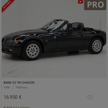
NOUVEAU
BMW Z3 '99 CH42235
1999
74344 km
16 950 €
Publié il y a 4 jours