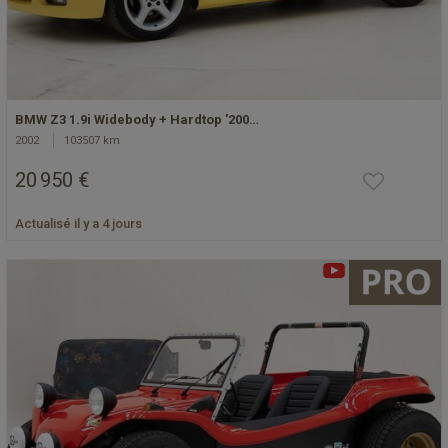
BMW Z3 1.9i Widebody + Hardtop '200…
2002
103507 km
20 950 €
Actualisé il y a 4 jours