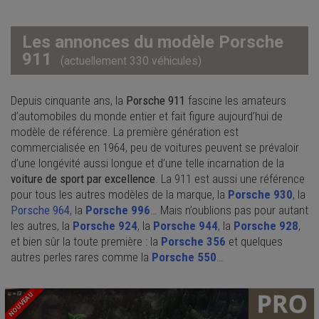
Les annonces du modèle Porsche
911
(actuellement 330 véhicules)
Depuis cinquante ans, la
Porsche 911
fascine les amateurs
d’automobiles du monde entier et fait figure aujourd’hui de
modèle de référence. La première génération est
commercialisée en 1964, peu de voitures peuvent se prévaloir
d’une longévité aussi longue et d’une telle incarnation de la
voiture de sport par excellence
. La 911 est aussi une référence
pour tous les autres modèles de la marque, la
Porsche 930
, la
Porsche 964
, la
Porsche 996
… Mais n’oublions pas pour autant
les autres, la
Porsche 924
, la
Porsche 944
, la
Porsche 928
,
et bien sûr la toute première : la
Porsche 356
et quelques
autres perles rares comme la
Porsche 550
…
NOUVEAU