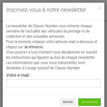
Toggle
×
Inscrivez-vous à notre newsletter
navigat
Annonce actualisée le 06/08/2026 ( il y a 4 jours )
La newsletter de Classic Number vous informe chaque
semaine de l’actualité des véhicules de prestige et de
Porsche 911 2.4 T Olklappe Coupe \'72
collection et des nouvelles annonces.
Pour la recevoir, indiquez votre adresse mail ci-dessous et
CH0703
cliquez sur
Je m'inscris
.
78 500 €
Vous pourrez à tout moment vous désabonner en suivant
les instructions qui figurent au bas de chaque newsletter.
1972
Coupé
61 152 km
Les informations que vous nous transmettez sont
destinées à l’usage exclusif de Classic Number.
Votre e-mail :
Annuler
Je m'inscris