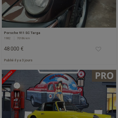
Porsche 911 SC Targa
1982
70186 km
48 000 €
Publié il y a 3 jours
NOUVEAU