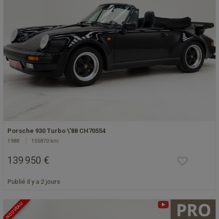
Porsche 930 Turbo \'88 CH70554
1988
155870 km
139 950 €
Publié il y a 2 jours
NOUVEAU