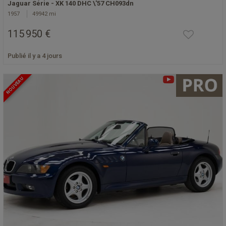
Jaguar Série - XK 140 DHC \'57 CH093dn
1957
49942 mi
115 950 €
Publié il y a 4 jours
NOUVEAU