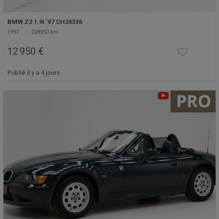
BMW Z3 1.9i '97 CH24336
1997
228950 km
12 950 €
Publié il y a 4 jours