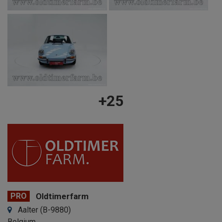
+25
PRO
Oldtimerfarm
Aalter (B-9880)
Belgium